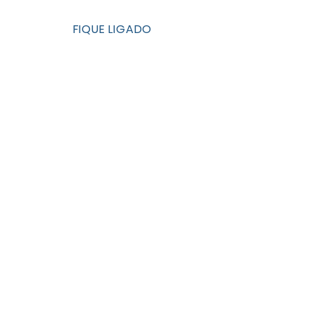
FIQUE LIGADO
Facebook
Twitter
Instagram
Youtube
FALE CONOSCO
Rua 06, qd 09, nº 80 -
Cohatrac V - São José de
Ribamar (MA)
iagil@iagil.org.br